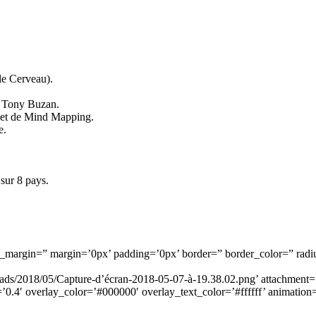
le Cerveau).
c Tony Buzan.
 et de Mind Mapping.
e.
sur 8 pays.
om_margin=” margin=’0px’ padding=’0px’ border=” border_color=” radi
ds/2018/05/Capture-d’écran-2018-05-07-à-19.38.02.png’ attachment=’
=’0.4′ overlay_color=’#000000′ overlay_text_color=’#ffffff’ animati