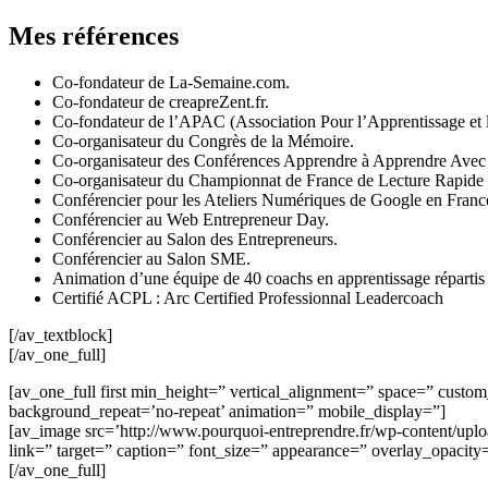
Mes références
Co-fondateur de La-Semaine.com.
Co-fondateur de creapreZent.fr.
Co-fondateur de l’APAC (Association Pour l’Apprentissage et 
Co-organisateur du Congrès de la Mémoire.
Co-organisateur des Conférences Apprendre à Apprendre Ave
Co-organisateur du Championnat de France de Lecture Rapide
Conférencier pour les Ateliers Numériques de Google en Franc
Conférencier au Web Entrepreneur Day.
Conférencier au Salon des Entrepreneurs.
Conférencier au Salon SME.
Animation d’une équipe de 40 coachs en apprentissage répartis 
Certifié ACPL : Arc Certified Professionnal Leadercoach
[/av_textblock]
[/av_one_full]
[av_one_full first min_height=” vertical_alignment=” space=” cust
background_repeat=’no-repeat’ animation=” mobile_display=”]
[av_image src=’http://www.pourquoi-entreprendre.fr/wp-content/uploa
link=” target=” caption=” font_size=” appearance=” overlay_opacity
[/av_one_full]