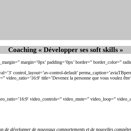
Coaching « Développer ses soft skills »
om_margin=” margin=’0px’ padding=’0px’ border=” border_color=” radi
erval=’3′ control_layout=’av-control-default’ perma_caption=’aviaTBpe
=” video_ratio=’16:9′ title=’Devenez la personne que vous voulez être’
deo_ratio=’16:9′ video_controls=” video_mute=” video_loop=” video_aut
n de développer de nouveaux comportements et de nouvelles compétenc