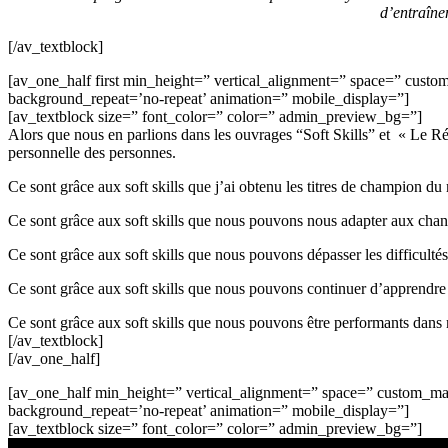
d’entraîne
[/av_textblock]
[av_one_half first min_height=” vertical_alignment=” space=” cust
background_repeat=’no-repeat’ animation=” mobile_display=”]
[av_textblock size=” font_color=” color=” admin_preview_bg=”]
Alors que nous en parlions dans les ouvrages “Soft Skills” et « Le Réfl
personnelle des personnes.
Ce sont grâce aux soft skills que j’ai obtenu les titres de champi
Ce sont grâce aux soft skills que nous pouvons nous adapter aux cha
Ce sont grâce aux soft skills que nous pouvons dépasser les difficultés
Ce sont grâce aux soft skills que nous pouvons continuer d’apprendre t
Ce sont grâce aux soft skills que nous pouvons être performants dans 
[/av_textblock]
[/av_one_half]
[av_one_half min_height=” vertical_alignment=” space=” custom_ma
background_repeat=’no-repeat’ animation=” mobile_display=”]
[av_textblock size=” font_color=” color=” admin_preview_bg=”]