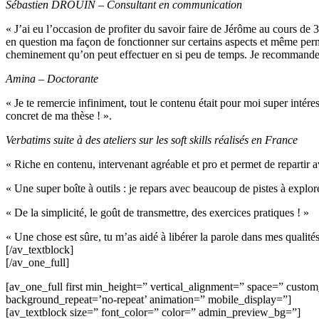
Sébastien DROUIN – Consultant en communication
« J’ai eu l’occasion de profiter du savoir faire de Jérôme au cours de
en question ma façon de fonctionner sur certains aspects et même permis 
cheminement qu’on peut effectuer en si peu de temps. Je recommande
Amina – Doctorante
« Je te remercie infiniment, tout le contenu était pour moi super inté
concret de ma thèse ! ».
Verbatims suite à des ateliers sur les soft skills réalisés en France
« Riche en contenu, intervenant agréable et pro et permet de repartir a
« Une super boîte à outils : je repars avec beaucoup de pistes à explore
« De la simplicité, le goût de transmettre, des exercices pratiques ! »
« Une chose est sûre, tu m’as aidé à libérer la parole dans mes qualités
[/av_textblock]
[/av_one_full]
[av_one_full first min_height=” vertical_alignment=” space=” cust
background_repeat=’no-repeat’ animation=” mobile_display=”]
[av_textblock size=” font_color=” color=” admin_preview_bg=”]