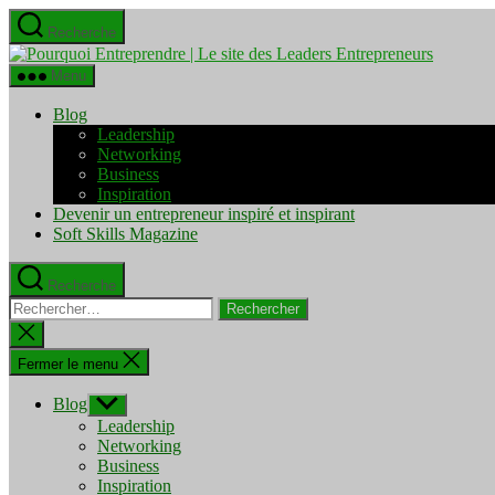
Aller
Recherche
au
Pourquo
contenu
Entrepre
Menu
|
Le
Blog
site
Leadership
des
Networking
Leaders
Business
Entrepre
Inspiration
Devenir un entrepreneur inspiré et inspirant
Soft Skills Magazine
Recherche
Rechercher :
Fermer
la
recherche
Fermer le menu
Blog
Afficher
le
Leadership
sous-
Networking
menu
Business
Inspiration