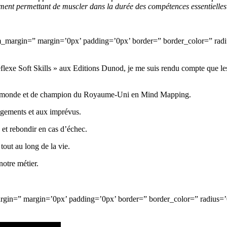
ment permettant de muscler dans la durée des compétences essentielles
om_margin=” margin=’0px’ padding=’0px’ border=” border_color=” radi
exe Soft Skills » aux Editions Dunod, je me suis rendu compte que les so
on du monde et de champion du Royaume-Uni en Mind Mapping.
ngements et aux imprévus.
 et rebondir en cas d’échec.
out au long de la vie.
notre métier.
rgin=” margin=’0px’ padding=’0px’ border=” border_color=” radius=’0