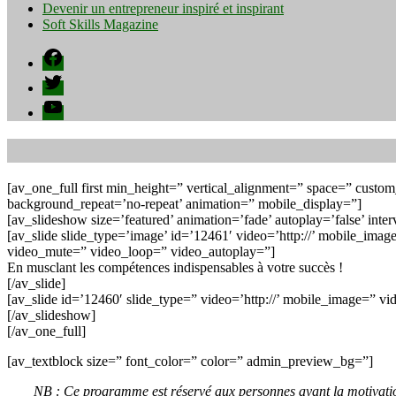
Devenir un entrepreneur inspiré et inspirant
Soft Skills Magazine
Facebook
Twitter
YouTube
[av_one_full first min_height=” vertical_alignment=” space=” cust
background_repeat=’no-repeat’ animation=” mobile_display=”]
[av_slideshow size=’featured’ animation=’fade’ autoplay=’false’ int
[av_slide slide_type=’image’ id=’12461′ video=’http://’ mobile_image
video_mute=” video_loop=” video_autoplay=”]
En musclant les compétences indispensables à votre succès !
[/av_slide]
[av_slide id=’12460′ slide_type=” video=’http://’ mobile_image=” vi
[/av_slideshow]
[/av_one_full]
[av_textblock size=” font_color=” color=” admin_preview_bg=”]
NB : Ce programme est réservé aux personnes ayant la motivatio