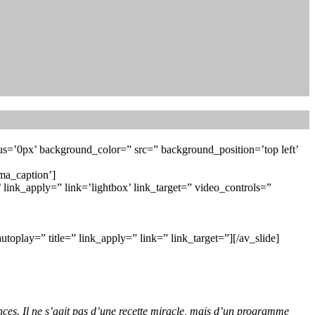
us=’0px’ background_color=” src=” background_position=’top left’
rma_caption’]
 link_apply=” link=’lightbox’ link_target=” video_controls=”
oplay=” title=” link_apply=” link=” link_target=”][/av_slide]
es. Il ne s’agit pas d’une recette miracle, mais d’un programme