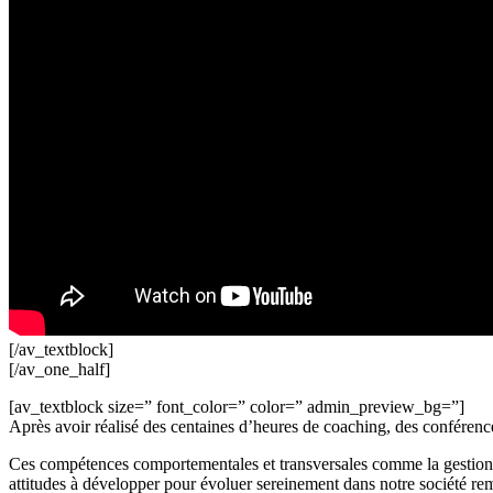
[/av_textblock]
[/av_one_half]
[av_textblock size=” font_color=” color=” admin_preview_bg=”]
Après avoir réalisé des centaines d’heures de coaching, des conférences
Ces compétences comportementales et transversales comme la gestion des é
attitudes à développer pour évoluer sereinement dans notre société rem