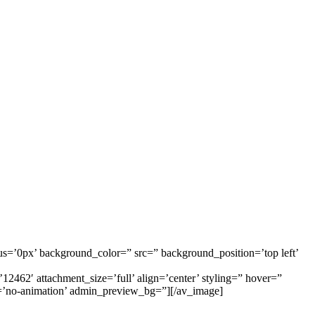
us=’0px’ background_color=” src=” background_position=’top left’
12462′ attachment_size=’full’ align=’center’ styling=” hover=”
on=’no-animation’ admin_preview_bg=”][/av_image]