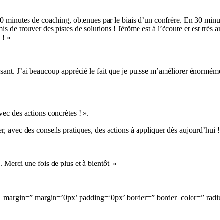
 30 minutes de coaching, obtenues par le biais d’un confrère. En 30 minu
de trouver des pistes de solutions ! Jérôme est à l’écoute et est très ana
 ! »
ressant. J’ai beaucoup apprécié le fait que je puisse m’améliorer énormé
vec des actions concrètes ! ».
r, avec des conseils pratiques, des actions à appliquer dès aujourd’hui !
. Merci une fois de plus et à bientôt. »
om_margin=” margin=’0px’ padding=’0px’ border=” border_color=” radi