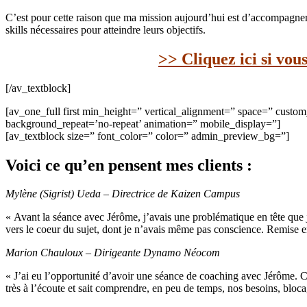
C’est pour cette raison que ma mission aujourd’hui est d’accompagner 
skills nécessaires pour atteindre leurs objectifs.
>> Cliquez ici si vou
[/av_textblock]
[av_one_full first min_height=” vertical_alignment=” space=” cust
background_repeat=’no-repeat’ animation=” mobile_display=”]
[av_textblock size=” font_color=” color=” admin_preview_bg=”]
Voici ce qu’en pensent mes clients :
Mylène (Sigrist) Ueda – Directrice de Kaizen Campus
« Avant la séance avec Jérôme, j’avais une problématique en tête que j
vers le coeur du sujet, dont je n’avais même pas conscience. Remise e
Marion Chauloux – Dirigeante Dynamo Néocom
« J’ai eu l’opportunité d’avoir une séance de coaching avec Jérôme. C
très à l’écoute et sait comprendre, en peu de temps, nos besoins, bloca