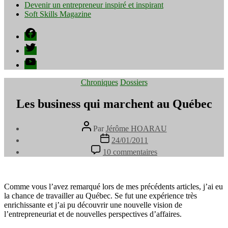
Devenir un entrepreneur inspiré et inspirant
Soft Skills Magazine
Facebook
Twitter
YouTube
Catégories
Chroniques
Dossiers
Les business qui marchent au Québec
Auteur
Par
Jérôme HOARAU
de
Date
24/01/2011
l’article
de
sur
10 commentaires
l’article
Les
business
qui
marchent
Comme vous l’avez remarqué lors de mes précédents articles, j’ai eu
au
la chance de travailler au Québec. Se fut une expérience très
Québec
enrichissante et j’ai pu découvrir une nouvelle vision de
l’entrepreneuriat et de nouvelles perspectives d’affaires.