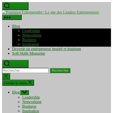
Aller
Recherche
au
Pourquo
contenu
Entrepre
Menu
|
Le
Blog
site
Leadership
des
Networking
Leaders
Business
Entrepre
Inspiration
Devenir un entrepreneur inspiré et inspirant
Soft Skills Magazine
Recherche
Rechercher :
Fermer
la
recherche
Fermer le menu
Blog
Afficher
le
Leadership
sous-
Networking
menu
Business
Inspiration