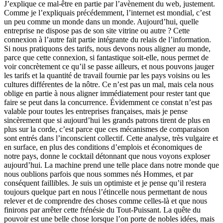
J’explique ce mal-être en partie par l’avènement du web, justement.
Comme je l’expliquais précédemment, l’internet est mondial, c’est
un peu comme un monde dans un monde. Aujourd’hui, quelle
entreprise ne dispose pas de son site vitrine ou autre ? Cette
connexion à l’autre fait partie intégrante du relais de l’information.
Si nous pratiquons des tarifs, nous devons nous aligner au monde,
parce que cette connexion, si fantastique soit-elle, nous permet de
voir concrètement ce qu’il se passe ailleurs, et nous pouvons jauger
les tarifs et la quantité de travail fournie par les pays voisins ou les
cultures différentes de la nôtre. Ce n’est pas un mal, mais cela nous
oblige en partie à nous aligner immédiatement pour rester tant que
faire se peut dans la concurrence. Évidemment ce constat n’est pas
valable pour toutes les entreprises françaises, mais je pense
sincèrement que si aujourd’hui les grands patrons tirent de plus en
plus sur la corde, c’est parce que ces mécanismes de comparaison
sont entrés dans l’inconscient collectif. Cette analyse, très vulgaire et
en surface, en plus des conditions d’emplois et économiques de
notre pays, donne le cocktail détonnant que nous voyons exploser
aujourd’hui. La machine prend une telle place dans notre monde que
nous oublions parfois que nous sommes nés Hommes, et par
conséquent faillibles. Je suis un optimiste et je pense qu’il restera
toujours quelque part en nous l’étincelle nous permettant de nous
relever et de comprendre des choses comme celles-là et que nous
finirons par arrêter cette frénésie du Tout-Puissant. La quête du
pouvoir est une belle chose lorsque l’on porte de nobles idées, mais