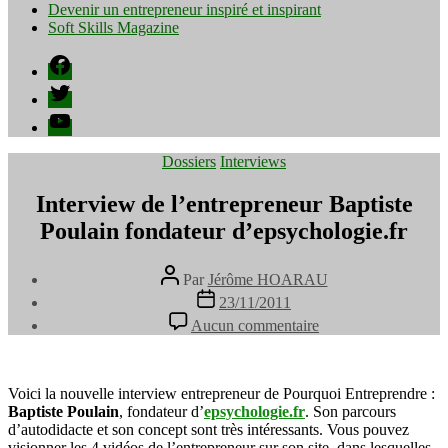
Devenir un entrepreneur inspiré et inspirant
Soft Skills Magazine
Facebook
Twitter
YouTube
Catégories
Dossiers
Interviews
Interview de l’entrepreneur Baptiste
Poulain fondateur d’epsychologie.fr
Auteur
Par
Jérôme HOARAU
de
Date
23/11/2011
l’article
de
sur
Aucun commentaire
l’article
Interview
de
l’entrepreneur
Baptiste
Voici la nouvelle interview entrepreneur de Pourquoi Entreprendre :
Poulain
Baptiste Poulain
, fondateur d’
epsychologie.fr
. Son parcours
fondateur
d’autodidacte et son concept sont très intéressants. Vous pouvez
d’epsychologie.fr
visionner les 4 vidéos de l’entrepreneur sur son site, dans lesquelles