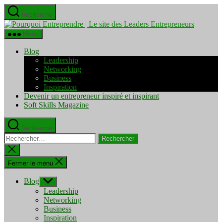
Aller
Recherche
au
Pourquo
contenu
Entrepre
Menu
|
Le
Blog
site
Leadership
des
Networking
Leaders
Business
Entrepre
Inspiration
Devenir un entrepreneur inspiré et inspirant
Soft Skills Magazine
Recherche
Rechercher :
Fermer
la
recherche
Fermer le menu
Blog
Afficher
le
Leadership
sous-
Networking
menu
Business
Inspiration