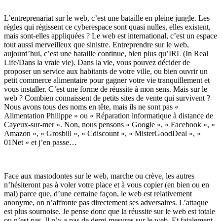
L’entreprenariat sur le web, c’est une bataille en pleine jungle. Les
règles qui régissent ce cyberespace sont quasi nulles, elles existent,
mais sont-elles appliquées ? Le web est international, c’est un espace
tout aussi merveilleux que sinistre. Entreprendre sur le web,
aujourd’hui, c’est une bataille continue, bien plus qu’IRL (In Real
Life/Dans la vraie vie). Dans la vie, vous pouvez décider de
proposer un service aux habitants de votre ville, ou bien ouvrir un
petit commerce alimentaire pour gagner votre vie tranquillement et
vous installer. C’est une forme de réussite à mon sens. Mais sur le
web ? Combien connaissent de petits sites de vente qui survivent ?
Nous avons tous des noms en tête, mais ils ne sont pas «
Alimentation Philippe » ou « Réparation informatique à distance de
Cayeux-sur-mer ». Non, nous pensons « Google », « Facebook », «
Amazon », « Grosbill », « Cdiscount », « MisterGoodDeal », «
01Net » et j’en passe…
Face aux mastodontes sur le web, marche ou crève, les autres
n’hésiteront pas à voler votre place et à vous copier (en bien ou en
mal) parce que, d’une certaine façon, le web est relativement
anonyme, on n’affronte pas directement ses adversaires. L’attaque
est plus sournoise. Je pense donc que la réussite sur le web est totale
ou n’est pas. Il n’y a pas de demi-mesures sur le web. Et fatalement,