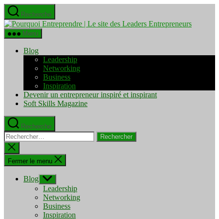
Aller
Recherche
au
Pourquo
contenu
Entrepre
Menu
|
Le
Blog
site
Leadership
des
Networking
Leaders
Business
Entrepre
Inspiration
Devenir un entrepreneur inspiré et inspirant
Soft Skills Magazine
Recherche
Rechercher :
Fermer
la
recherche
Fermer le menu
Blog
Afficher
le
Leadership
sous-
Networking
menu
Business
Inspiration