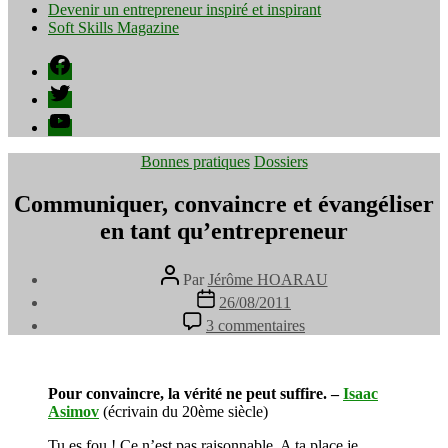
Devenir un entrepreneur inspiré et inspirant
Soft Skills Magazine
Facebook
Twitter
YouTube
Catégories
Bonnes pratiques
Dossiers
Communiquer, convaincre et évangéliser
en tant qu’entrepreneur
Auteur
Par
Jérôme HOARAU
de
Date
26/08/2011
l’article
de
sur
3 commentaires
l’article
Communiquer,
convaincre
et
évangéliser
Pour convaincre, la vérité ne peut suffire. –
Isaac
en
Asimov
(écrivain du 20ème siècle)
tant
Tu es fou ! Ce n’est pas raisonnable. A ta place je
qu’entrepreneur