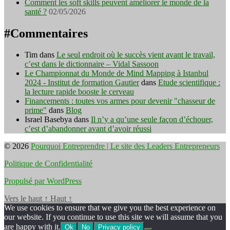
Comment les soft skills peuvent améliorer le monde de la
santé ?
02/05/2026
#Commentaires
Tim
dans
Le seul endroit où le succès vient avant le travail,
c’est dans le dictionnaire – Vidal Sassoon
Le Championnat du Monde de Mind Mapping à Istanbul
2024 - Institut de formation Gautier
dans
Etude scientifique :
la lecture rapide booste le cerveau
Financements : toutes vos armes pour devenir "chasseur de
prime"
dans
Blog
Israel Basebya
dans
Il n’y a qu’une seule façon d’échouer,
c’est d’abandonner avant d’avoir réussi
© 2026
Pourquoi Entreprendre | Le site des Leaders Entrepreneurs
Politique de Confidentialité
Propulsé par WordPress
Vers le haut
↑
Haut
↑
We use cookies to ensure that we give you the best experience on
our website. If you continue to use this site we will assume that you
are happy with it.
Ok
No
Privacy policy