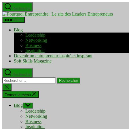
Aller
Recherche
au
Pourquo
contenu
Entrepre
Menu
|
Le
Blog
site
Leadership
des
Networking
Leaders
Business
Entrepre
Inspiration
Devenir un entrepreneur inspiré et inspirant
Soft Skills Magazine
Recherche
Rechercher :
Fermer
la
recherche
Fermer le menu
Blog
Afficher
le
Leadership
sous-
Networking
menu
Business
Inspiration