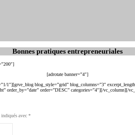
Catégories
Bonnes pratiques entrepreneuriales
=”200″]
[adrotate banner=”4″]
”1/1″][grve_blog blog_style=”grid” blog_columns=”3″ excerpt_leng
ght” order_by=”date” order=”DESC” categories=”4″][/vc_column][/vc
t indiqués avec
*