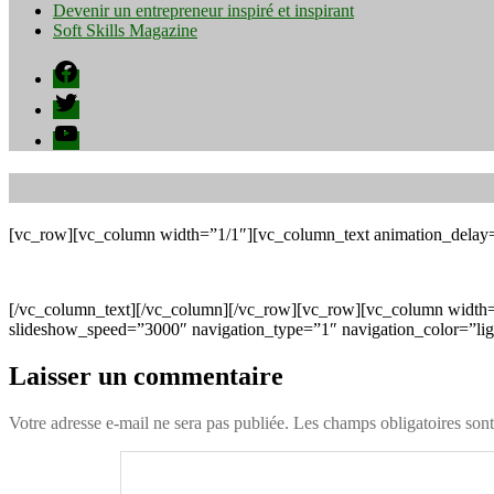
Devenir un entrepreneur inspiré et inspirant
Soft Skills Magazine
Facebook
Twitter
YouTube
[vc_row][vc_column width=”1/1″][vc_column_text animation_delay
[/vc_column_text][/vc_column][/vc_row][vc_row][vc_column width=
slideshow_speed=”3000″ navigation_type=”1″ navigation_color=”li
Laisser un commentaire
Votre adresse e-mail ne sera pas publiée.
Les champs obligatoires son