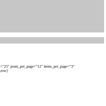
th=”25″ posts_per_page=”12″ items_per_page=”3″
_row]