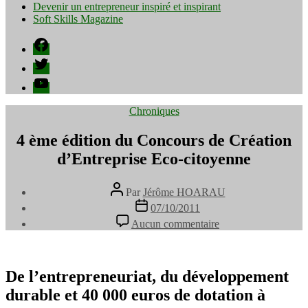
Devenir un entrepreneur inspiré et inspirant
Soft Skills Magazine
Facebook
Twitter
YouTube
Catégories
Chroniques
4 ème édition du Concours de Création
d’Entreprise Eco-citoyenne
Auteur
Par
Jérôme HOARAU
de
Date
07/10/2011
l’article
de
sur
Aucun commentaire
l’article
4
ème
édition
du
De l’entrepreneuriat, du développement
Concours
durable et 40 000 euros de dotation à
de
Création