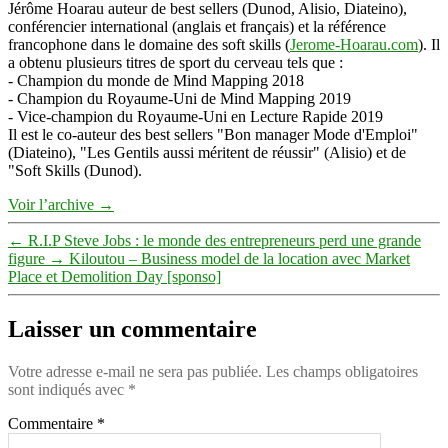
Jérôme Hoarau auteur de best sellers (Dunod, Alisio, Diateino),
conférencier international (anglais et français) et la référence
francophone dans le domaine des soft skills (
Jerome-Hoarau.com
). Il
a obtenu plusieurs titres de sport du cerveau tels que :
- Champion du monde de Mind Mapping 2018
- Champion du Royaume-Uni de Mind Mapping 2019
- Vice-champion du Royaume-Uni en Lecture Rapide 2019
Il est le co-auteur des best sellers "Bon manager Mode d'Emploi"
(Diateino), "Les Gentils aussi méritent de réussir" (Alisio) et de
"Soft Skills (Dunod).
Voir l’archive
→
←
R.I.P Steve Jobs : le monde des entrepreneurs perd une grande
figure
→
Kiloutou – Business model de la location avec Market
Place et Demolition Day [sponso]
Laisser un commentaire
Votre adresse e-mail ne sera pas publiée.
Les champs obligatoires
sont indiqués avec
*
Commentaire
*