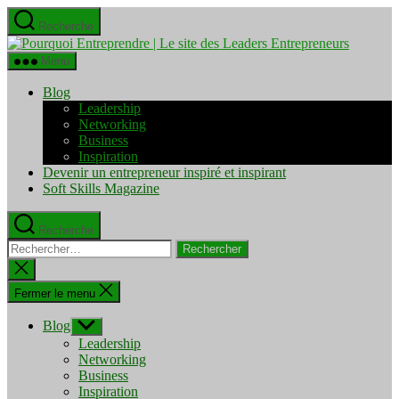
Aller
Recherche
au
Pourquo
contenu
Entrepre
Menu
|
Le
Blog
site
Leadership
des
Networking
Leaders
Business
Entrepre
Inspiration
Devenir un entrepreneur inspiré et inspirant
Soft Skills Magazine
Recherche
Rechercher :
Fermer
la
recherche
Fermer le menu
Blog
Afficher
le
Leadership
sous-
Networking
menu
Business
Inspiration