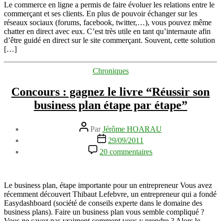
e-
Le commerce en ligne a permis de faire évoluer les relations entre le
business
commerçant et ses clients. En plus de pouvoir échanger sur les
grâce
réseaux sociaux (forums, facebook, twitter,…), vous pouvez même
au
chatter en direct avec eux. C’est très utile en tant qu’internaute afin
télémarketing
d’être guidé en direct sur le site commerçant. Souvent, cette solution
–
[…]
article
sponsorisé
Catégories
Chroniques
Concours : gagnez le livre “Réussir son
business plan étape par étape”
Auteur
Par
Jérôme HOARAU
de
Date
29/09/2011
l’article
de
sur
20 commentaires
l’article
Concours
:
gagnez
le
Le business plan, étape importante pour un entrepreneur Vous avez
livre
récemment découvert Thibaut Lefebvre, un entrepreneur qui a fondé
“Réussir
Easydashboard (société de conseils experte dans le domaine des
son
business plans). Faire un business plan vous semble compliqué ?
business
Vous ne savez pas vraiment comment vous y prendre ? Alors le