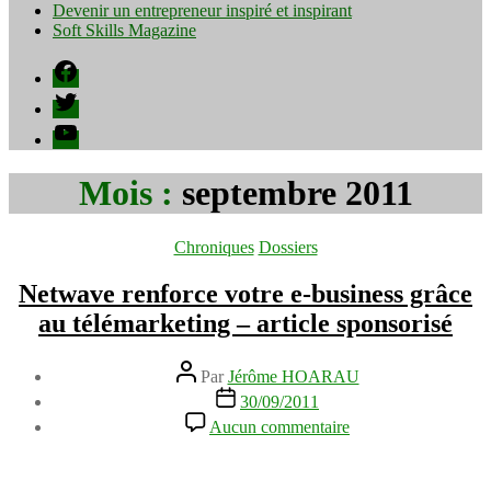
Devenir un entrepreneur inspiré et inspirant
Soft Skills Magazine
Facebook
Twitter
YouTube
Mois :
septembre 2011
Catégories
Chroniques
Dossiers
Netwave renforce votre e-business grâce
au télémarketing – article sponsorisé
Auteur
Par
Jérôme HOARAU
de
Date
30/09/2011
l’article
de
sur
Aucun commentaire
l’article
Netwave
renforce
votre