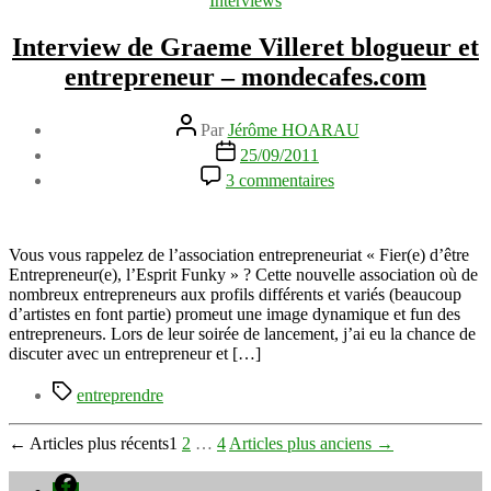
Interviews
Interview de Graeme Villeret blogueur et
entrepreneur – mondecafes.com
Auteur
Par
Jérôme HOARAU
de
Date
25/09/2011
l’article
de
sur
3 commentaires
l’article
Interview
de
Graeme
Villeret
Vous vous rappelez de l’association entrepreneuriat « Fier(e) d’être
blogueur
Entrepreneur(e), l’Esprit Funky » ? Cette nouvelle association où de
et
nombreux entrepreneurs aux profils différents et variés (beaucoup
entrepreneur
d’artistes en font partie) promeut une image dynamique et fun des
–
entrepreneurs. Lors de leur soirée de lancement, j’ai eu la chance de
mondecafes.com
discuter avec un entrepreneur et […]
Étiquettes
entreprendre
Pagination
←
Articles
plus récents
1
2
…
4
Articles
plus anciens
→
des
Facebook