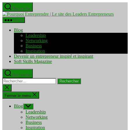
Aller
Recherche
au
Pourquo
contenu
Entrepre
Menu
|
Le
Blog
site
Leadership
des
Networking
Leaders
Business
Entrepre
Inspiration
Devenir un entrepreneur inspiré et inspirant
Soft Skills Magazine
Recherche
Rechercher :
Fermer
la
recherche
Fermer le menu
Blog
Afficher
le
Leadership
sous-
Networking
menu
Business
Inspiration