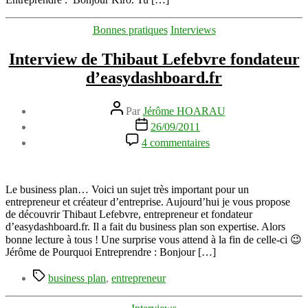
l’Agence
Tijara
Catégories
Bonnes pratiques
Interviews
Interview de Thibaut Lefebvre fondateur
d’easydashboard.fr
Auteur
Par
Jérôme HOARAU
de
Date
26/09/2011
l’article
de
sur
4 commentaires
l’article
Interview
de
Thibaut
Lefebvre
Le business plan… Voici un sujet très important pour un
fondateur
entrepreneur et créateur d’entreprise. Aujourd’hui je vous propose
d’easydashboard.fr
de découvrir Thibaut Lefebvre, entrepreneur et fondateur
d’easydashboard.fr. Il a fait du business plan son expertise. Alors
bonne lecture à tous ! Une surprise vous attend à la fin de celle-ci 😉
Jérôme de Pourquoi Entreprendre : Bonjour […]
Étiquettes
business plan
,
entrepreneur
Catégories