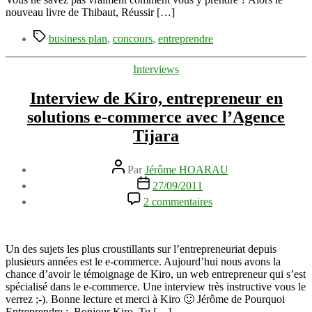
plan
nouveau livre de Thibaut, Réussir […]
étape
Étiquettes
par
business plan
,
concours
,
entreprendre
étape”
Catégories
Interviews
Interview de Kiro, entrepreneur en
solutions e-commerce avec l’Agence
Tijara
Auteur
Par
Jérôme HOARAU
de
Date
27/09/2011
l’article
de
sur
2 commentaires
l’article
Interview
de
Kiro,
entrepreneur
Un des sujets les plus croustillants sur l’entrepreneuriat depuis
en
plusieurs années est le e-commerce. Aujourd’hui nous avons la
solutions
chance d’avoir le témoignage de Kiro, un web entrepreneur qui s’est
e-
spécialisé dans le e-commerce. Une interview très instructive vous le
commerce
verrez ;-). Bonne lecture et merci à Kiro 🙂 Jérôme de Pourquoi
avec
Entreprendre : Bonjour Kiro. Tu […]