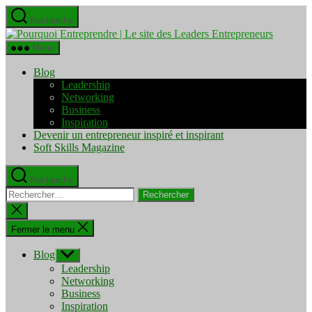
Aller
Recherche
au
Pourquo
contenu
Entrepre
Menu
|
Le
Blog
site
Leadership
des
Networking
Leaders
Business
Entrepre
Inspiration
Devenir un entrepreneur inspiré et inspirant
Soft Skills Magazine
Recherche
Rechercher :
Fermer
la
recherche
Fermer le menu
Blog
Afficher
le
Leadership
sous-
Networking
menu
Business
Inspiration