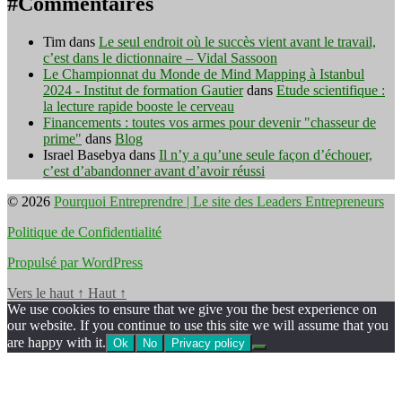
#Commentaires
Tim
dans
Le seul endroit où le succès vient avant le travail,
c’est dans le dictionnaire – Vidal Sassoon
Le Championnat du Monde de Mind Mapping à Istanbul
2024 - Institut de formation Gautier
dans
Etude scientifique :
la lecture rapide booste le cerveau
Financements : toutes vos armes pour devenir "chasseur de
prime"
dans
Blog
Israel Basebya
dans
Il n’y a qu’une seule façon d’échouer,
c’est d’abandonner avant d’avoir réussi
© 2026
Pourquoi Entreprendre | Le site des Leaders Entrepreneurs
Politique de Confidentialité
Propulsé par WordPress
Vers le haut
↑
Haut
↑
We use cookies to ensure that we give you the best experience on
our website. If you continue to use this site we will assume that you
are happy with it.
Ok
No
Privacy policy