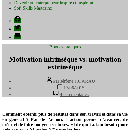
Devenir un entrepreneur inspiré et inspirant
Soft Skills Magazine
Facebook
Twitter
YouTube
Catégories
Bonnes pratiques
Motivation intrinsèque vs. motivation
extrinsèque
Auteur
Par
Jérôme HOARAU
de
Date
17/06/2015
l’article
de
sur
4 commentaires
l’article
Motivation
intrinsèque
vs.
motivation
Comment obtenir plus de résultat dans son travail et dans sa vie
extrinsèque
en général ? Par de l’action. L’action permet d’avancer, de
créer et de faire bouger les choses. Et de quoi a-t-on besoin pour
agir et passer à l’action ? De motivation.