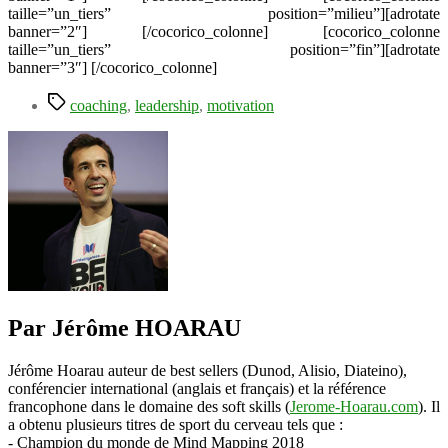
taille=”un_tiers” position=”milieu”][adrotate
banner=”2″] [/cocorico_colonne] [cocorico_colonne
taille=”un_tiers” position=”fin”][adrotate
banner=”3″] [/cocorico_colonne]
Étiquettes
coaching
,
leadership
,
motivation
Par Jérôme HOARAU
Jérôme Hoarau auteur de best sellers (Dunod, Alisio, Diateino),
conférencier international (anglais et français) et la référence
francophone dans le domaine des soft skills (
Jerome-Hoarau.com
). Il
a obtenu plusieurs titres de sport du cerveau tels que :
- Champion du monde de Mind Mapping 2018