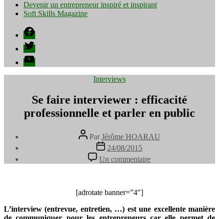
Devenir un entrepreneur inspiré et inspirant
Soft Skills Magazine
Facebook
Twitter
YouTube
Catégories
Interviews
Se faire interviewer : efficacité
professionnelle et parler en public
Auteur
Par
Jérôme HOARAU
de
Date
24/08/2015
l’article
de
sur
Un commentaire
l’article
Se
faire
interviewer
:
[adrotate banner=”4″]
efficacité
L’interview (entrevue, entretien, …) est une excellente manière
professionnelle
de communiquer pour les entrepreneurs car elle permet de
et