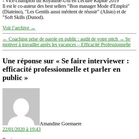
- Vice-champion du Royaume-Uni en Lecture Rapide 2019
Il est le co-auteur des best sellers "Bon manager Mode d'Emploi"
(Diateino), "Les Gentils aussi méritent de réussir" (Alisio) et de
"Soft Skills (Dunod).
Voir l’archive
→
←
Coaching prise de parole en public : audit de votre pitch
→
Se
motiver à travailler après les vacances – Efficacité Professionnelle
Une réponse sur « Se faire interviewer :
efficacité professionnelle et parler en
public »
dit :
Amandine Goemaere
22/01/2020 à 19:43