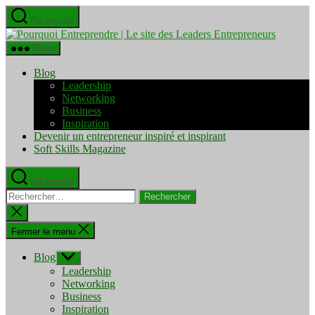
Aller
Recherche
au
Pourquo
contenu
Entrepre
Menu
|
Le
Blog
site
Leadership
des
Networking
Leaders
Business
Entrepre
Inspiration
Devenir un entrepreneur inspiré et inspirant
Soft Skills Magazine
Recherche
Rechercher :
Fermer
la
recherche
Fermer le menu
Blog
Afficher
le
Leadership
sous-
Networking
menu
Business
Inspiration