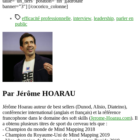
taille=”un_tiers” position=”fin”][adrotate
banner=”3″] [/cocorico_colonne]
Étiquettes
efficacité professionnelle
,
interview
,
leadership
,
parler en
public
Par Jérôme HOARAU
Jérôme Hoarau auteur de best sellers (Dunod, Alisio, Diateino),
conférencier international (anglais et français) et la référence
francophone dans le domaine des soft skills (
Jerome-Hoarau.com
). Il
a obtenu plusieurs titres de sport du cerveau tels que :
- Champion du monde de Mind Mapping 2018
- Champion du Royaume-Uni de Mind Mapping 2019