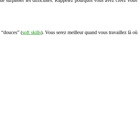
t de surpasser les difficultés. Rappelez pourquoi vous avez créez votre
u “douces” (
soft skills
). Vous serez meilleur quand vous travaillez là où