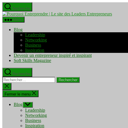
Aller
Recherche
au
Pourquo
contenu
Entrepre
Menu
|
Le
Blog
site
Leadership
des
Networking
Leaders
Business
Entrepre
Inspiration
Devenir un entrepreneur inspiré et inspirant
Soft Skills Magazine
Recherche
Rechercher :
Fermer
la
recherche
Fermer le menu
Blog
Afficher
le
Leadership
sous-
Networking
menu
Business
Inspiration