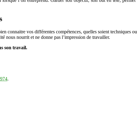
ien lorsque l’on entreprend. Garder son objectif, son but en tête, perme
s
ien connaitre vos différentes compétences, quelles soient techniques o
ivité nous nourrit et ne donne pas l’impression de travailler.
s son travail.
o974
.