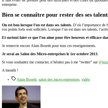
Il faut éviter de prendre peur des difficultés et des crises du quotid
entreprise.
Bien se connaître pour rester des ses talent
On est bon lorsque l’on est dans ses talents
. D’où l’importance de b
vos points forts sont sollicités. Lorsque l’on est dans ses talents, l’act
Et surtout faire ce que l’on aime pour être heureux et efficace dan
Je remercie encore Alain Bosetti pour tous ces enseignements.
Je serai au Salon des Micro-entreprises le 1er octobre 2013
.
Si vous souhaitez me contacter, n’hésitez pas à me “twitter” sur
@jer
A bientôt !
Étiquettes
Alain Bosetti
,
salon des micro-entreprises
,
vidéo