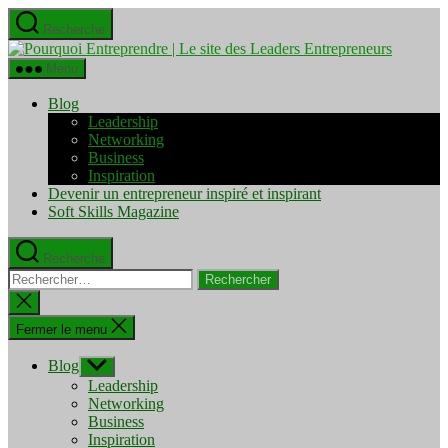
Aller
Recherche
au
Pourquo
contenu
Entrepre
Menu
|
Le
Blog
site
Leadership
des
Networking
Leaders
Business
Entrepre
Inspiration
Devenir un entrepreneur inspiré et inspirant
Soft Skills Magazine
Recherche
Rechercher :
Fermer
la
recherche
Fermer le menu
Blog
Afficher
le
Leadership
sous-
Networking
menu
Business
Inspiration