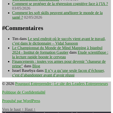
Comment se protéger de la régression cognitive face à l’IA ?
03/05/2026
Comment les soft skills peuvent améliorer le monde de la
santé ?
02/05/2026
#Commentaires
Tim
dans
Le seul endroit où le succès vient avant le travail,
c’est dans le dictionnaire – Vidal Sassoon
Le Championnat du Monde de Mind Mapping à Istanbul
2024 - Institut de formation Gautier
dans
Etude scientifique :
la lecture rapide booste le cerveau
Financements : toutes vos armes pour devenir "chasseur de
prime"
dans
Blog
Israel Basebya
dans
Il n’y a qu’une seule façon d’échouer,
c’est d’abandonner avant d’avoir réussi
© 2026
Pourquoi Entreprendre | Le site des Leaders Entrepreneurs
Politique de Confidentialité
Propulsé par WordPress
Vers le haut
↑
Haut
↑